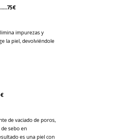
….75
€
elimina impurezas y
e la piel, devolviéndole
5
€
nte de vaciado de poros,
 de sebo en
resultado es una piel con