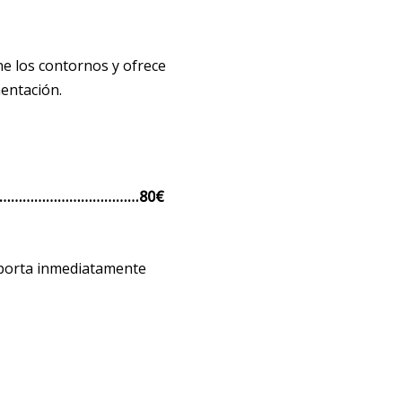
ine los contornos y ofrece
entación.
……………………………………80
€
aporta inmediatamente