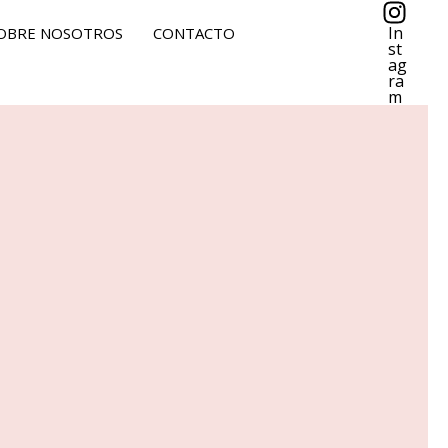
In
OBRE NOSOTROS
CONTACTO
st
ag
ra
m