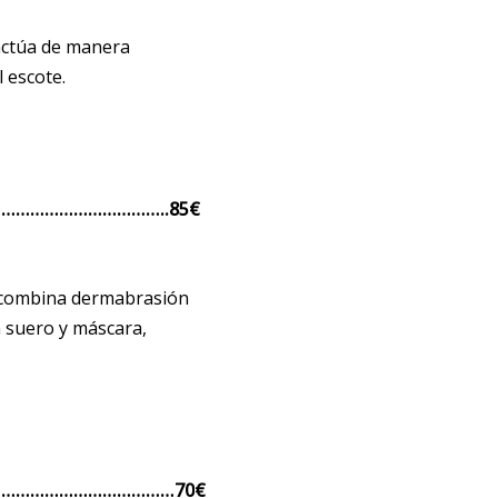
 actúa de manera
l escote.
………………………………..85
€
e combina dermabrasión
n suero y máscara,
………………………………………70
€